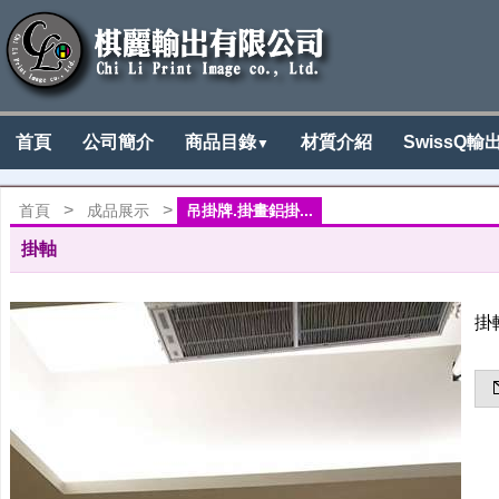
首頁
公司簡介
商品目錄
材質介紹
SwissQ輸
▼
>
>
首頁
成品展示
吊掛牌.掛畫鋁掛...
掛軸
掛