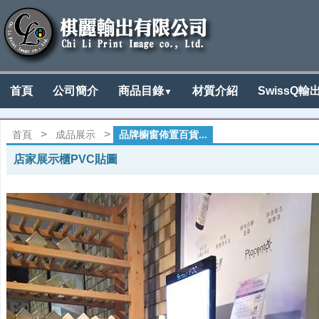
首頁
公司簡介
商品目錄
材質介紹
SwissQ輸
▼
>
>
首頁
成品展示
品牌櫥窗佈置百貨...
店家展示櫃PVC貼圖