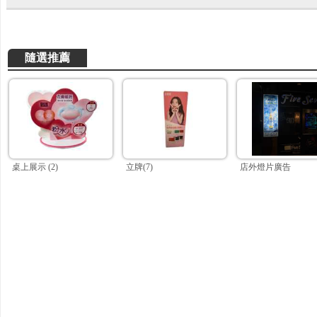
隨選推薦
桌上展示 (2)
立牌(7)
店外燈片廣告