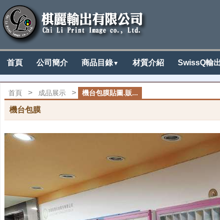
首頁
公司簡介
商品目錄
材質介紹
SwissQ輸
▼
>
>
首頁
成品展示
機台包膜貼圖.販...
機台包膜